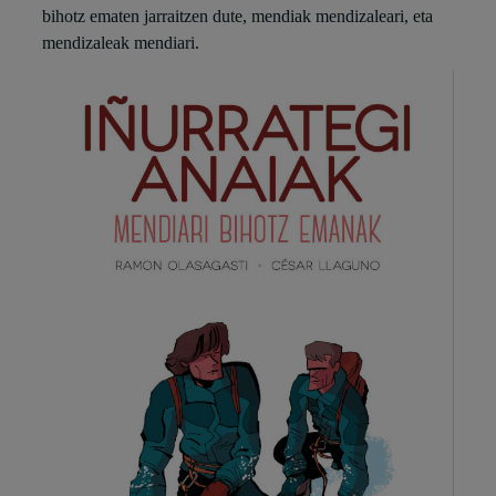
bihotz ematen jarraitzen dute, mendiak mendizaleari, eta
mendizaleak mendiari.