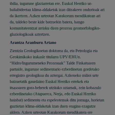
ibilia, ingurune glaziarretan ere. Euskal Herriko ur-
baliabideetan klima-aldaketak izan ditzakeen ondorioak ari
da ikertzen. Azken urteotan Karakorum mendikatean ari
da, taldeko beste kide batzuekin batera, hango
komunitateentzat arrisku diren prozesu geomorfologiko-
glaziologikoak aztertzen.
Arantza Aranburu Artano
Zientzia Geologikoetan doktorea da, eta Petrologia eta
Geokimikako irakasle titularra UPV/EHUn.
“Hidro/Ingurumeneko Prozesuak” Talde Finkatuaren
partaide, ingurune sedimentario ezberdinetan gordetako
erregistro geologikoa du aztergai. Azkeneko milioi urte
batzuetatik gaurdaino Euskal Herriko errekek eta
itsasoaren gora-beherek utzitako aztarnak, zein kobazulo
ezberdinetako (Atapuerca, Nerja, edo Euskal Herriko
hainbat) sedimentu eta espeleotemak ditu jomuga, horietan
guztietan klima-aldaketak izan duen eragina ezagutze
aldera. Azken urteotan Karakorum mendikatera ere