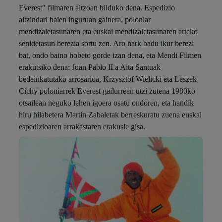
Everest" filmaren altzoan bilduko dena. Espedizio
aitzindari haien inguruan gainera, poloniar
mendizaletasunaren eta euskal mendizaletasunaren arteko
senidetasun berezia sortu zen. Aro hark badu ikur berezi
bat, ondo baino hobeto gorde izan dena, eta Mendi Filmen
erakutsiko dena: Juan Pablo II.a Aita Santuak
bedeinkatutako arrosarioa, Krzysztof Wielicki eta Leszek
Cichy poloniarrek Everest gailurrean utzi zutena 1980ko
otsailean neguko lehen igoera osatu ondoren, eta handik
hiru hilabetera Martin Zabaletak berreskuratu zuena euskal
espedizioaren arrakastaren erakusle gisa.