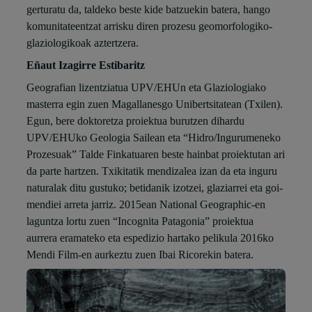
gerturatu da, taldeko beste kide batzuekin batera, hango
komunitateentzat arrisku diren prozesu geomorfologiko-
glaziologikoak aztertzera.
Eñaut Izagirre Estibaritz
Geografian lizentziatua UPV/EHUn eta Glaziologiako
masterra egin zuen Magallanesgo Unibertsitatean (Txilen).
Egun, bere doktoretza proiektua burutzen dihardu
UPV/EHUko Geologia Sailean eta “Hidro/Ingurumeneko
Prozesuak” Talde Finkatuaren beste hainbat proiektutan ari
da parte hartzen. Txikitatik mendizalea izan da eta inguru
naturalak ditu gustuko; betidanik izotzei, glaziarrei eta goi-
mendiei arreta jarriz. 2015ean National Geographic-en
laguntza lortu zuen “Incognita Patagonia” proiektua
aurrera eramateko eta espedizio hartako pelikula 2016ko
Mendi Film-en aurkeztu zuen Ibai Ricorekin batera.