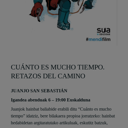
CUÁNTO ES MUCHO TIEMPO.
RETAZOS DEL CAMINO
JUANJO SAN SEBASTIÁN
Igandea abenduak 6 – 19:00 Euskalduna
Juanjok hainbat baliabide erabili ditu “Cuánto es mucho
tiempo” idatziz, bere bilakaera propioa jorratzeko: hainbat
hedabidetan argitaratutako artikuluak, eskutitz batzuk,