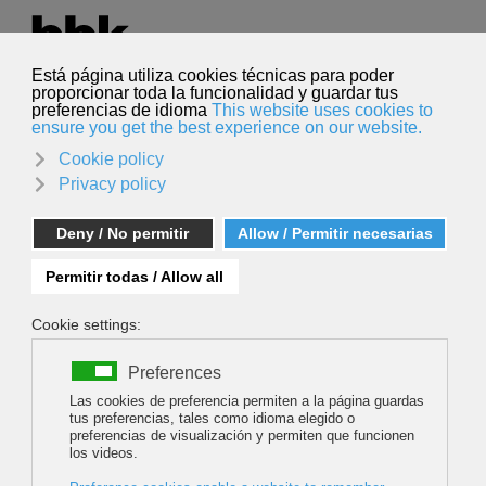
Hautatu hizkuntza
Euskara
Bilatu
Bilatu