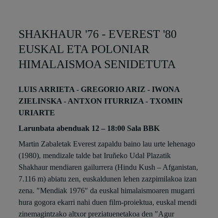
SHAKHAUR '76 - EVEREST '80
EUSKAL ETA POLONIAR
HIMALAISMOA SENIDETUTA
LUIS ARRIETA - GREGORIO ARIZ - IWONA
ZIELINSKA - ANTXON ITURRIZA - TXOMIN
URIARTE
Larunbata abenduak 12 – 18:00 Sala BBK
Martin Zabaletak Everest zapaldu baino lau urte lehenago
(1980), mendizale talde bat Iruñeko Udal Plazatik
Shakhaur mendiaren gailurrera (Hindu Kush – Afganistan,
7.116 m) abiatu zen, euskaldunen lehen zazpimilakoa izan
zena. "Mendiak 1976" da euskal himalaismoaren mugarri
hura gogora ekarri nahi duen film-proiektua, euskal mendi
zinemagintzako altxor preziatuenetakoa den "Agur