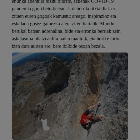
ehunka abentura bizitu dituzte, azkenak COVID-19
pandemia garai bete-betean. Udaberriko itxialdiak ez
zituen euren gogoak kamustu; areago, inspirazioz eta
eskalada gosez gainezka atera ziren hartatik. Mundu
bertikal batean adrenalina, bide eta erronka berriak zein
askatasuna bilatzea dira haien mantrak, eta horixe lortu
izan dute aurten ere, bere ibilbide osoan bezala.