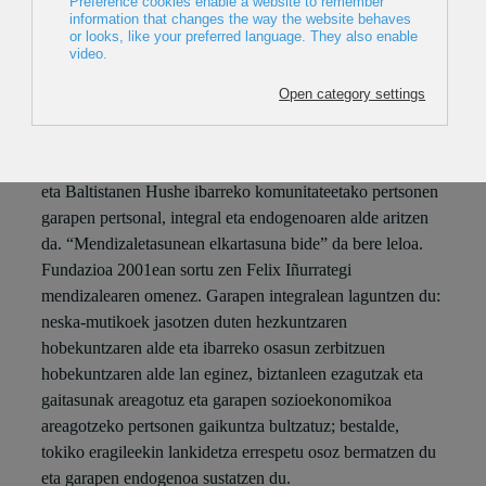
BALTISTAN FUNDAZIOA
BALTISTAN FUNDAZIOA: ALBERTO
IÑURRATEGI & PEDRO IBARRA
Larunbata abenduak 5 – 19:00 Euskalduna
Baltistan Fundazioa nazioarteko lankidetzako GKE bat da,
eta Baltistanen Hushe ibarreko komunitateetako pertsonen
garapen pertsonal, integral eta endogenoaren alde aritzen
da. “Mendizaletasunean elkartasuna bide” da bere leloa.
Fundazioa 2001ean sortu zen Felix Iñurrategi
mendizalearen omenez. Garapen integralean laguntzen du:
neska-mutikoek jasotzen duten hezkuntzaren
hobekuntzaren alde eta ibarreko osasun zerbitzuen
hobekuntzaren alde lan eginez, biztanleen ezagutzak eta
gaitasunak areagotuz eta garapen sozioekonomikoa
areagotzeko pertsonen gaikuntza bultzatuz; bestalde,
tokiko eragileekin lankidetza errespetu osoz bermatzen du
eta garapen endogenoa sustatzen du.