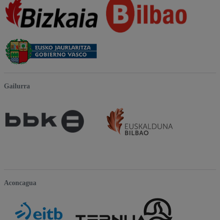
Gailurra
Aconcagua