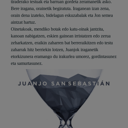
tiraderako testuak eta barruan gordeta zeramanetik asko.
Bere iragana, orainetik begiratuta. Iraganean izan zena,
orain dena izateko, bidelagun eskuzabalak eta Jon semea
aintzat hartuz.
Oinetakoak, mendiko botak edo katu-oinak jantzita,
kanoan nabigatzen, eskien gainean irristatzen edo zerua
zeharkatzen, eraikin zaharren bat berreraikitzen edo testu
zaharrak hitz berriekin lotzen, Juanjok iraganetik
etorkizunera eramango du irakurlea umorez, gordintasunez
eta samurtasunez.