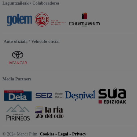
Laguntzaileak / Colaboradores
Auto ofiziala / Vehículo oficial
Media Partners
© 2024 Mendi Film.
Cookies
-
Legal
-
Privacy