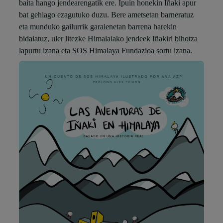
baita hango jendearengatik ere. Ipuin honekin Iñaki apur
bat gehiago ezagutuko duzu. Bere ametsetan barneratuz
eta munduko gailurrik garaienetan barrena harekin
bidaiatuz, uler litezke Himalaiako jendeek Iñakiri bihotza
lapurtu izana eta SOS Himalaya Fundazioa sortu izana.