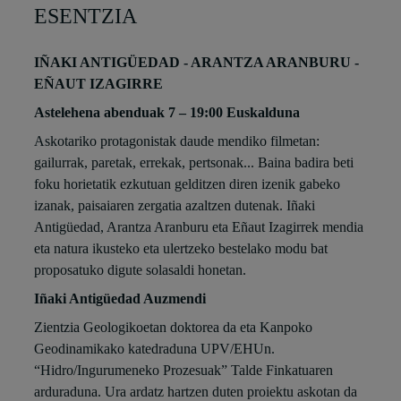
ESENTZIA
IÑAKI ANTIGÜEDAD - ARANTZA ARANBURU -
EÑAUT IZAGIRRE
Astelehena abenduak 7 – 19:00 Euskalduna
Askotariko protagonistak daude mendiko filmetan:
gailurrak, paretak, errekak, pertsonak... Baina badira beti
foku horietatik ezkutuan gelditzen diren izenik gabeko
izanak, paisaiaren zergatia azaltzen dutenak. Iñaki
Antigüedad, Arantza Aranburu eta Eñaut Izagirrek mendia
eta natura ikusteko eta ulertzeko bestelako modu bat
proposatuko digute solasaldi honetan.
Iñaki Antigüedad Auzmendi
Zientzia Geologikoetan doktorea da eta Kanpoko
Geodinamikako katedraduna UPV/EHUn.
“Hidro/Ingurumeneko Prozesuak” Talde Finkatuaren
arduraduna. Ura ardatz hartzen duten proiektu askotan da