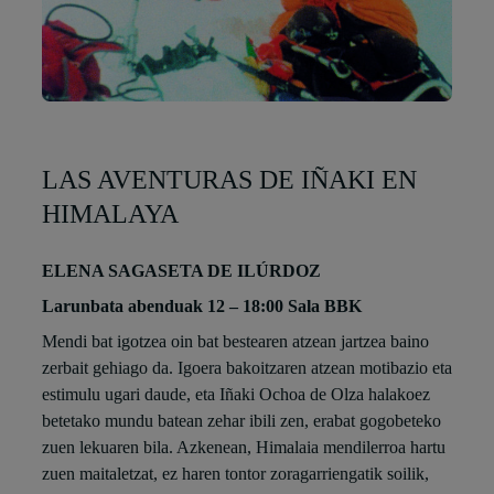
LAS AVENTURAS DE IÑAKI EN
HIMALAYA
ELENA SAGASETA DE ILÚRDOZ
Larunbata abenduak 12 – 18:00 Sala BBK
Mendi bat igotzea oin bat bestearen atzean jartzea baino
zerbait gehiago da. Igoera bakoitzaren atzean motibazio eta
estimulu ugari daude, eta Iñaki Ochoa de Olza halakoez
betetako mundu batean zehar ibili zen, erabat gogobeteko
zuen lekuaren bila. Azkenean, Himalaia mendilerroa hartu
zuen maitaletzat, ez haren tontor zoragarriengatik soilik,