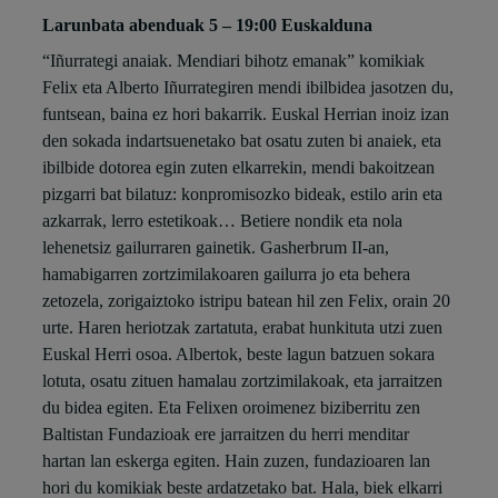
Larunbata abenduak 5 – 19:00 Euskalduna
“Iñurrategi anaiak. Mendiari bihotz emanak” komikiak
Felix eta Alberto Iñurrategiren mendi ibilbidea jasotzen du,
funtsean, baina ez hori bakarrik. Euskal Herrian inoiz izan
den sokada indartsuenetako bat osatu zuten bi anaiek, eta
ibilbide dotorea egin zuten elkarrekin, mendi bakoitzean
pizgarri bat bilatuz: konpromisozko bideak, estilo arin eta
azkarrak, lerro estetikoak… Betiere nondik eta nola
lehenetsiz gailurraren gainetik. Gasherbrum II-an,
hamabigarren zortzimilakoaren gailurra jo eta behera
zetozela, zorigaiztoko istripu batean hil zen Felix, orain 20
urte. Haren heriotzak zartatuta, erabat hunkituta utzi zuen
Euskal Herri osoa. Albertok, beste lagun batzuen sokara
lotuta, osatu zituen hamalau zortzimilakoak, eta jarraitzen
du bidea egiten. Eta Felixen oroimenez biziberritu zen
Baltistan Fundazioak ere jarraitzen du herri menditar
hartan lan eskerga egiten. Hain zuzen, fundazioaren lan
hori du komikiak beste ardatzetako bat. Hala, biek elkarri