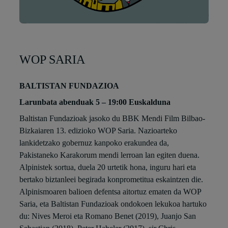
WOP SARIA
BALTISTAN FUNDAZIOA
Larunbata abenduak 5 – 19:00 Euskalduna
Baltistan Fundazioak jasoko du BBK Mendi Film Bilbao-
Bizkaiaren 13. edizioko WOP Saria. Nazioarteko
lankidetzako gobernuz kanpoko erakundea da,
Pakistaneko Karakorum mendi lerroan lan egiten duena.
Alpinistek sortua, duela 20 urtetik hona, inguru hari eta
bertako biztanleei begirada konprometitua eskaintzen die.
Alpinismoaren balioen defentsa aitortuz ematen da WOP
Saria, eta Baltistan Fundazioak ondokoen lekukoa hartuko
du: Nives Meroi eta Romano Benet (2019), Juanjo San