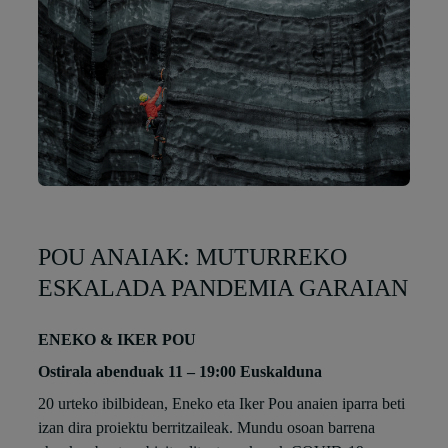
POU ANAIAK: MUTURREKO
ESKALADA PANDEMIA GARAIAN
ENEKO & IKER POU
Ostirala abenduak 11 – 19:00 Euskalduna
20 urteko ibilbidean, Eneko eta Iker Pou anaien iparra beti
izan dira proiektu berritzaileak. Mundu osoan barrena