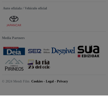
Auto ofiziala / Vehículo oficial
Media Partners
© 2024 Mendi Film.
Cookies
-
Legal
-
Privacy