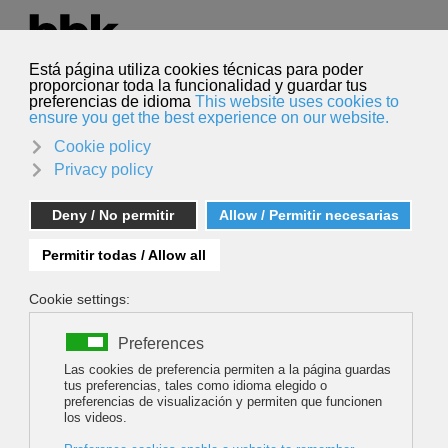
Seleccione su idioma
Español
Buscar
Buscar
FALLIN'