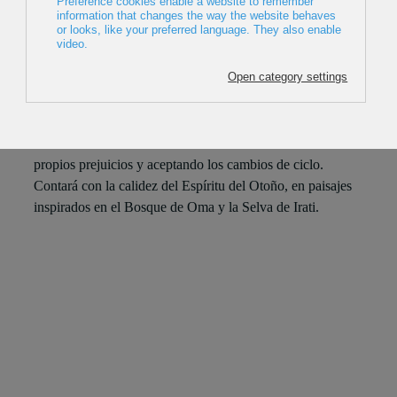
2023, España, 10min
Director: Carlos Navarro
Cuando el Espíritu del Invierno despierta forzosamente en
una estación que no es la suya, deberá aprender a
encontrar la belleza en lo desconocido enfrentado sus
propios prejuicios y aceptando los cambios de ciclo.
Contará con la calidez del Espíritu del Otoño, en paisajes
inspirados en el Bosque de Oma y la Selva de Irati.