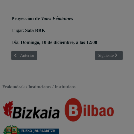
Proyección de
Voies Féminines
Lugar:
Sala BBK
Día:
Domingo, 10 de diciembre, a las 12:00
Artículo anterior: Ricardo Montoro
Artículo siguiente: S
Anterior
Siguiente
Erakundeak / Instituciones / Institutions