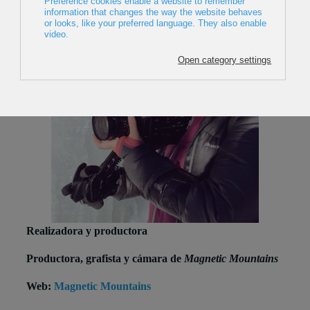
Realizadora y productora
Productora, grafista y cámara de
Magnetic Mountains
Web:
Magnetic Mountains