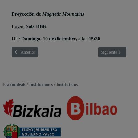
Proyección de
Magnetic Mountains
Lugar:
Sala BBK
Día:
Domingo, 10 de diciembre, a las 15:30
Artículo anterior: Mattin Zeberio
Artículo siguiente: 
Anterior
Siguiente
Erakundeak / Instituciones / Institutions