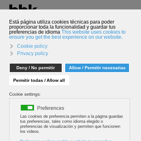
Seleccione su idioma
Español
Buscar
Buscar
Menna Pritchard