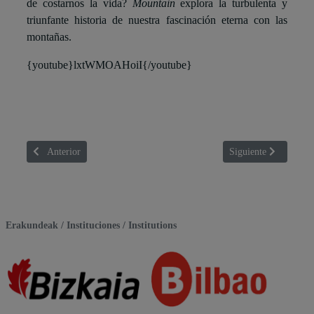
de costarnos la vida?
Mountain
explora la turbulenta y
triunfante historia de nuestra fascinación eterna con las
montañas.
{youtube}lxtWMOAHoiI{/youtube}
Artículo anterior: MAMA
Artículo siguiente
Anterior
Siguiente
Erakundeak / Instituciones / Institutions