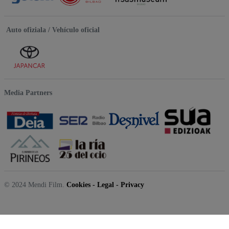
Auto ofiziala / Vehículo oficial
Media Partners
© 2024 Mendi Film.
Cookies
-
Legal
-
Privacy