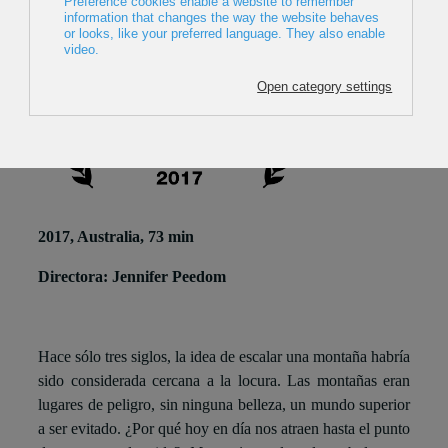
2017, Australia, 73 min
Directora: Jennifer Peedom
Hace sólo tres siglos, la idea de escalar una montaña habría
sido considerada cercana a la locura. Las montañas eran
lugares de peligro, sin ninguna belleza, un mundo superior
a ser evitado. ¿Por qué hoy en día nos atraen hasta el punto