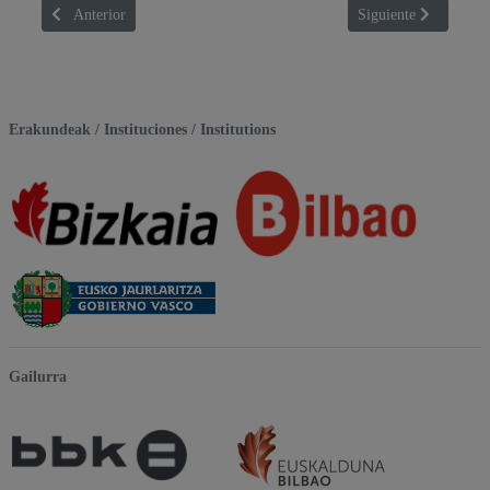
Artículo anterior: ADDICTED TO ALTITUDE
Artículo siguient
Anterior
Siguiente
Erakundeak / Instituciones / Institutions
Gailurra