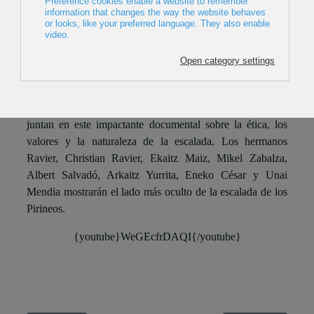
2017, España, 60min
Director: Javier Valero
9 de los escaladores más relevantes de la actualidad se
juntan en este impactante documental sobre la ética, los
valores y la naturaleza de la escalada. Los hermanos
Ravier, Christian Ravier, Ekaitz Maiz, Mikel Zabalza,
Albert Salvadó, Arkaitz Yurrita, Eneko César y Unai
Mendia mostrarán el lado más oculto de la escalada de los
Pirineos.
{youtube}WeGEcfrDAQI{/youtube}