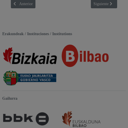
Artículo anterior: LANGTANG
Artículo siguient
Anterior
Siguiente
Erakundeak / Instituciones / Institutions
Gailurra