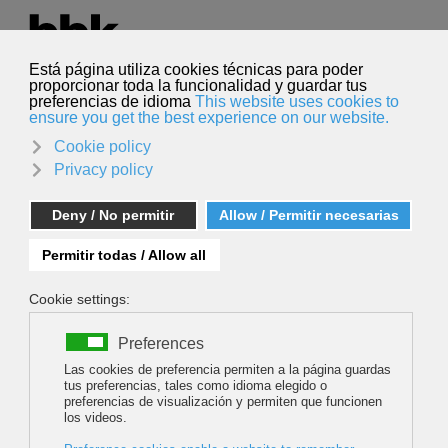
Seleccione su idioma
Español
Buscar
Buscar
LAST BASE