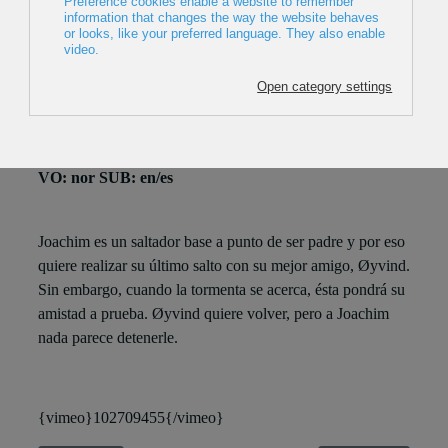
2014, Noruega, 15 min
Director: Aslak Danbolt
Producción: Promofest
Estreno Euskadi
VO: nor SUB: en/es
Joachim es un saltador base a punto de ser padre y por eso
quiere realizar su último salto con su mejor amigo, Øyvind.
Sin embargo, cuando la tormenta se acerca, ésta pondrá su
amistad a prueba. Øyvind quiere volver, pero a Joachim
nada parece detenerle.
{vimeo}102709455{/vimeo}