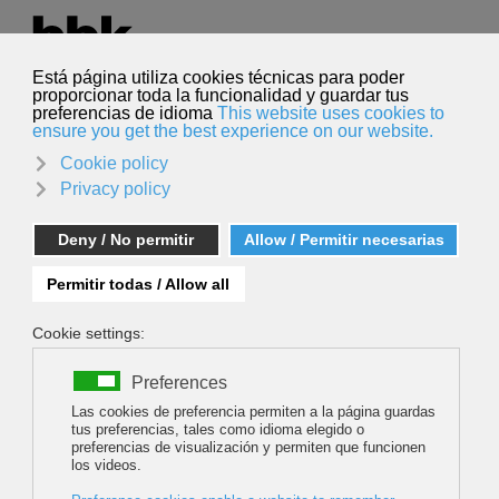
Seleccione su idioma
Español
Buscar
Buscar
Joxe Ramon Agirre