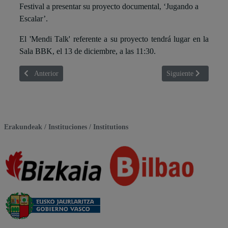
Festival a presentar su proyecto documental, ‘Jugando a
Escalar’.
El 'Mendi Talk' referente a su proyecto tendrá lugar en la
Sala BBK, el 13 de diciembre, a las 11:30.
Artículo anterior: Connie Self
Artículo siguiente: Da
Anterior
Siguiente
Erakundeak / Instituciones / Institutions